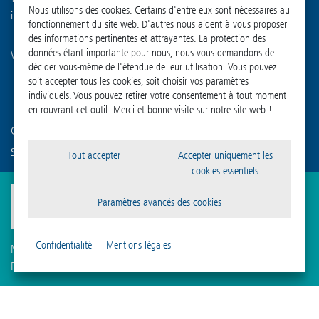
Nous utilisons des cookies. Certains d'entre eux sont nécessaires au
info
@
martinchrist.de
fonctionnement du site web. D'autres nous aident à vous proposer
des informations pertinentes et attrayantes. La protection des
données étant importante pour nous, nous vous demandons de
Visitez nos autres canaux :
décider vous-même de l'étendue de leur utilisation. Vous pouvez
soit accepter tous les cookies, soit choisir vos paramètres
individuels. Vous pouvez retirer votre consentement à tout moment
en rouvrant cet outil. Merci et bonne visite sur notre site web !
Connaissez-vous déjà notre société sœur ?
Sigma Laborzentrifugen GmbH
Tout accepter
Accepter uniquement les
cookies essentiels
Paramètres avancés des cookies
Confidentialité
Mentions légales
Mentions légales
Protection des données
Compliance
Paramètres des cookies
Conditions générales
Vos paramètres individuels