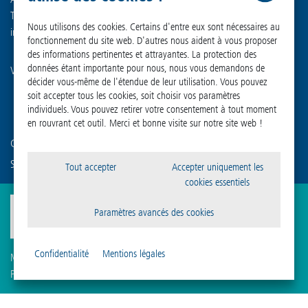
Tél. : +49 (0) 55 22 50 07-0
Nous utilisons des cookies. Certains d'entre eux sont nécessaires au
info
@
martinchrist.de
fonctionnement du site web. D'autres nous aident à vous proposer
des informations pertinentes et attrayantes. La protection des
données étant importante pour nous, nous vous demandons de
Visitez nos autres canaux :
décider vous-même de l'étendue de leur utilisation. Vous pouvez
soit accepter tous les cookies, soit choisir vos paramètres
individuels. Vous pouvez retirer votre consentement à tout moment
en rouvrant cet outil. Merci et bonne visite sur notre site web !
Connaissez-vous déjà notre société sœur ?
Sigma Laborzentrifugen GmbH
Tout accepter
Accepter uniquement les
cookies essentiels
Paramètres avancés des cookies
Confidentialité
Mentions légales
Mentions légales
Protection des données
Compliance
Paramètres des cookies
Conditions générales