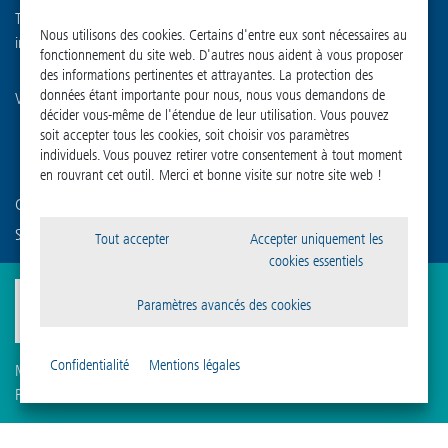
Tél. : +49 (0) 55 22 50 07-0
Nous utilisons des cookies. Certains d'entre eux sont nécessaires au
info
@
martinchrist.de
fonctionnement du site web. D'autres nous aident à vous proposer
des informations pertinentes et attrayantes. La protection des
données étant importante pour nous, nous vous demandons de
Visitez nos autres canaux :
décider vous-même de l'étendue de leur utilisation. Vous pouvez
soit accepter tous les cookies, soit choisir vos paramètres
individuels. Vous pouvez retirer votre consentement à tout moment
en rouvrant cet outil. Merci et bonne visite sur notre site web !
Connaissez-vous déjà notre société sœur ?
Sigma Laborzentrifugen GmbH
Tout accepter
Accepter uniquement les
cookies essentiels
Paramètres avancés des cookies
Confidentialité
Mentions légales
Mentions légales
Protection des données
Compliance
Paramètres des cookies
Conditions générales