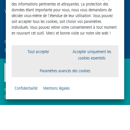
des informations pertinentes et attrayantes. La protection des
données étant importante pour nous, nous vous demandons de
Visitez nos autres canaux :
décider vous-même de l'étendue de leur utilisation. Vous pouvez
soit accepter tous les cookies, soit choisir vos paramètres
individuels. Vous pouvez retirer votre consentement à tout moment
en rouvrant cet outil. Merci et bonne visite sur notre site web !
Connaissez-vous déjà notre société sœur ?
Sigma Laborzentrifugen GmbH
Tout accepter
Accepter uniquement les
cookies essentiels
Paramètres avancés des cookies
Confidentialité
Mentions légales
Mentions légales
Protection des données
Compliance
Paramètres des cookies
Conditions générales
Vos paramètres individuels
des cookies