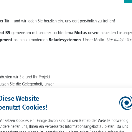
er Tür – und wir laden Sie herzlich ein, uns dort persönlich zu treffen!
and B9
gemeinsam mit unserer Tochterfirma
Motus
unsere neuesten Lösungen
ipment
bis hin zu modernen
Beladesystemen
. Unser Motto:
Our match: Your
chten wir Sie und Ihr Projekt
tzen Sie die Gelegenheit, unser
elle Projekte, konkrete
Diese Website
 über die nächsten Schritte.
benutzt Cookies!
ir setzen Cookies ein. Einige davon sind für den Betrieb der Website notwendig.
m Code)
ndere helfen uns, Ihnen ein verbessertes Informationsangebot zu bieten. Da uns