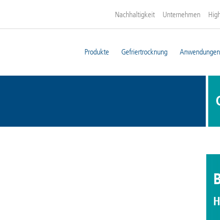
Nachhaltigkeit
Unternehmen
High
Produkte
Gefriertrocknung
Anwendungen
H