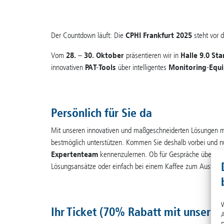
Der Countdown läuft: Die
CPHI Frankfurt 2025
steht vor d
Vom
28. – 30. Oktober
präsentieren wir in
Halle 9.0 St
innovativen
PAT-Tools
über intelligentes
Monitoring-Equ
Persönlich für Sie da
Mit unseren innovativen und maßgeschneiderten Lösungen mö
bestmöglich unterstützen. Kommen Sie deshalb vorbei und nu
Expertenteam
kennenzulernen. Ob für Gespräche über aktu
Lösungsansätze oder einfach bei einem Kaffee zum Austausch
W
Ihr Ticket (70% Rabatt mit unsere
A