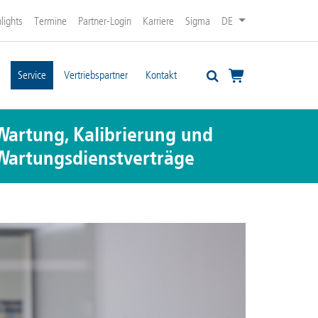
lights
Termine
Partner-Login
Karriere
Sigma
DE
Service
Vertriebspartner
Kontakt
Wartung, Kalibrierung und
Wartungsdienstverträge