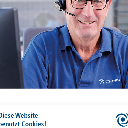
artungsdienstverträge
Diese Website
benutzt Cookies!