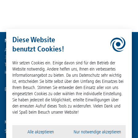
Diese Website
Martin Christ Gefriertrocknungsanlagen GmbH
benutzt Cookies!
An der Unteren Söse 50
37520 Osterode am Harz
Wir setzen Cookies ein. Einige davon sind für den Betrieb der
Tel. +49 (0) 55 22 50 07-0
Website notwendig. Andere helfen uns, Ihnen ein verbessertes
info
@
martinchrist.de
Informationsangebot zu bieten. Da uns Datenschutz sehr wichtig
ist, entscheiden Sie bitte selbst über den Umfang des Einsatzes bei
Ihrem Besuch. Stimmen Sie entweder dem Einsatz aller von uns
Besuchen Sie unsere weiteren Kanäle:
eingesetzten Cookies zu oder wählen Ihre individuelle Einstellung.
Sie haben jederzeit die Möglichkeit, erteilte Einwilligungen über
den erneuten Aufruf dieses Tools zu widerrufen. Vielen Dank und
viel Spaß beim Besuch unserer Website!
Kennen Sie schon unser Schwesterunternehmen?
Sigma Laborzentrifugen GmbH
Alle akzeptieren
Nur notwendige akzeptieren