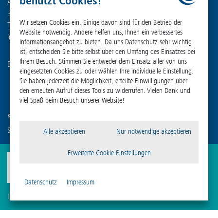
benutzt Cookies!
An der Unteren Söse 50
37520 Osterode am Harz
Wir setzen Cookies ein. Einige davon sind für den Betrieb der
Tel. +49 (0) 55 22 50 07-0
Website notwendig. Andere helfen uns, Ihnen ein verbessertes
info
@
martinchrist.de
Informationsangebot zu bieten. Da uns Datenschutz sehr wichtig
ist, entscheiden Sie bitte selbst über den Umfang des Einsatzes bei
Ihrem Besuch. Stimmen Sie entweder dem Einsatz aller von uns
Besuchen Sie unsere weiteren Kanäle:
eingesetzten Cookies zu oder wählen Ihre individuelle Einstellung.
Sie haben jederzeit die Möglichkeit, erteilte Einwilligungen über
den erneuten Aufruf dieses Tools zu widerrufen. Vielen Dank und
viel Spaß beim Besuch unserer Website!
Kennen Sie schon unser Schwesterunternehmen?
Sigma Laborzentrifugen GmbH
Alle akzeptieren
Nur notwendige akzeptieren
Erweiterte Cookie-Einstellungen
Datenschutz
Impressum
Impressum
Datenschutz
Compliance
Cookie-Einstellungen
AGB