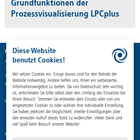
Grundfunktionen der
Prozessvisualisierung LPCplus
Diese Website
Martin Christ Gefriertrocknungsanlagen GmbH
benutzt Cookies!
An der Unteren Söse 50
37520 Osterode am Harz
Wir setzen Cookies ein. Einige davon sind für den Betrieb der
Tel. +49 (0) 55 22 50 07-0
Website notwendig. Andere helfen uns, Ihnen ein verbessertes
info
@
martinchrist.de
Informationsangebot zu bieten. Da uns Datenschutz sehr wichtig
ist, entscheiden Sie bitte selbst über den Umfang des Einsatzes bei
Ihrem Besuch. Stimmen Sie entweder dem Einsatz aller von uns
Besuchen Sie unsere weiteren Kanäle:
eingesetzten Cookies zu oder wählen Ihre individuelle Einstellung.
Sie haben jederzeit die Möglichkeit, erteilte Einwilligungen über
den erneuten Aufruf dieses Tools zu widerrufen. Vielen Dank und
viel Spaß beim Besuch unserer Website!
Kennen Sie schon unser Schwesterunternehmen?