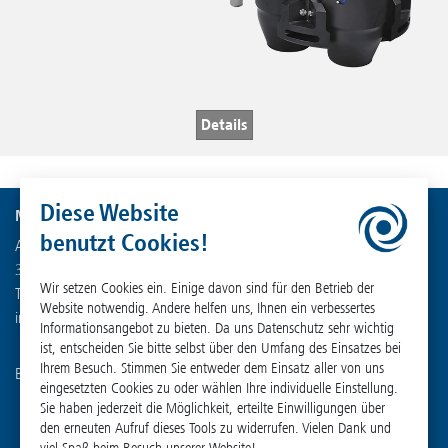
Details
Diese Website
Martin Christ Gefriertrocknungsanlagen GmbH
benutzt Cookies!
An der Unteren Söse 50
37520 Osterode am Harz
Wir setzen Cookies ein. Einige davon sind für den Betrieb der
Tel. +49 (0) 55 22 50 07-0
Website notwendig. Andere helfen uns, Ihnen ein verbessertes
info
@
martinchrist.de
Informationsangebot zu bieten. Da uns Datenschutz sehr wichtig
ist, entscheiden Sie bitte selbst über den Umfang des Einsatzes bei
Ihrem Besuch. Stimmen Sie entweder dem Einsatz aller von uns
Besuchen Sie unsere weiteren Kanäle:
eingesetzten Cookies zu oder wählen Ihre individuelle Einstellung.
Sie haben jederzeit die Möglichkeit, erteilte Einwilligungen über
den erneuten Aufruf dieses Tools zu widerrufen. Vielen Dank und