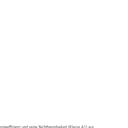
gieeffizienz und seine Nichtbrennbarkeit (Klasse A1) aus.