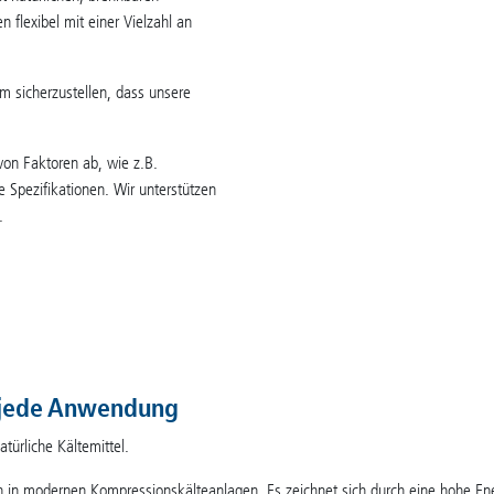
 flexibel mit einer Vielzahl an
m sicherzustellen, dass unsere
 von Faktoren ab, wie z.B.
Spezifikationen. Wir unterstützen
.
 jede Anwendung
türliche Kältemittel.
n in modernen Kompressionskälteanlagen. Es zeichnet sich durch eine hohe Ener