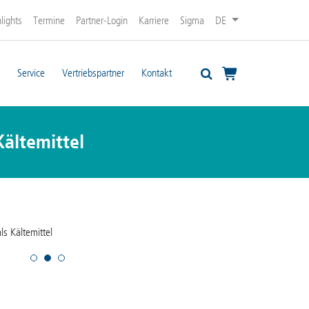
lights
Termine
Partner-Login
Karriere
Sigma
DE
Service
Vertriebspartner
Kontakt
Kältemittel
als Kältemittel
Gefriertrockner m