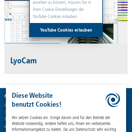
ansehen zu können, müssen Sie in
ihren Cookie-Einstellungen die
YouTube-Cookies erlauben.
YouTube Cookies erlauben
LyoCam
Diese Website
Martin Christ Gefriertrocknungsanlagen GmbH
benutzt Cookies!
An der Unteren Söse 50
37520 Osterode am Harz
Wir setzen Cookies ein. Einige davon sind für den Betrieb der
Tel. +49 (0) 55 22 50 07-0
Website notwendig. Andere helfen uns, Ihnen ein verbessertes
info
@
martinchrist.de
Informationsangebot zu bieten. Da uns Datenschutz sehr wichtig