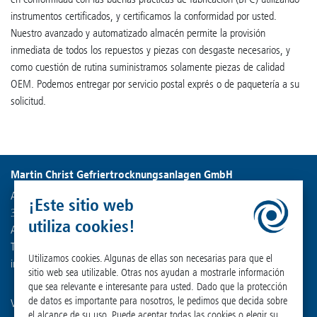
instrumentos certificados, y certificamos la conformidad por usted.
Nuestro avanzado y automatizado almacén permite la provisión
inmediata de todos los repuestos y piezas con desgaste necesarios, y
como cuestión de rutina suministramos solamente piezas de calidad
OEM. Podemos entregar por servicio postal exprés o de paquetería a su
solicitud.
Martin Christ Gefriertrocknungsanlagen GmbH
An der Unteren Söse 50
¡Este sitio web
37520 Osterode am Harz
utiliza cookies!
Alemania
Teléfono +49 (0) 55 22 50 07-0
Utilizamos cookies. Algunas de ellas son necesarias para que el
info
@
martinchrist.de
sitio web sea utilizable. Otras nos ayudan a mostrarle información
que sea relevante e interesante para usted. Dado que la protección
de datos es importante para nosotros, le pedimos que decida sobre
Visite nuestros otros canales:
el alcance de su uso. Puede aceptar todas las cookies o elegir su