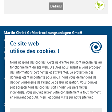
Details
Martin Christ Gefriertrocknungsanlagen GmbH
An der Unteren Söse 50
Ce site web
37520 Osterode am Harz
utilise des cookies !
Allemagne
Tél. : +49 (0) 55 22 50 07-0
Nous utilisons des cookies. Certains d'entre eux sont nécessaires au
info
@
martinchrist.de
fonctionnement du site web. D'autres nous aident à vous proposer
des informations pertinentes et attrayantes. La protection des
données étant importante pour nous, nous vous demandons de
Visitez nos autres canaux :
décider vous-même de l'étendue de leur utilisation. Vous pouvez
soit accepter tous les cookies, soit choisir vos paramètres
individuels. Vous pouvez retirer votre consentement à tout moment
en rouvrant cet outil. Merci et bonne visite sur notre site web !
Connaissez-vous déjà notre société sœur ?