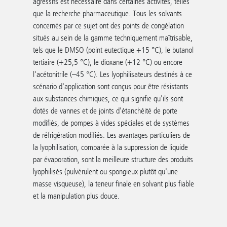
agressifs est nécessaire dans certaines activités, telles
que la recherche pharmaceutique. Tous les solvants
concernés par ce sujet ont des points de congélation
situés au sein de la gamme techniquement maîtrisable,
tels que le DMSO (point eutectique +15 °C), le butanol
tertiaire (+25,5 °C), le dioxane (+12 °C) ou encore
l'acétonitrile (–45 °C). Les lyophilisateurs destinés à ce
scénario d'application sont conçus pour être résistants
aux substances chimiques, ce qui signifie qu'ils sont
dotés de vannes et de joints d'étanchéité de porte
modifiés, de pompes à vides spéciales et de systèmes
de réfrigération modifiés. Les avantages particuliers de
la lyophilisation, comparée à la suppression de liquide
par évaporation, sont la meilleure structure des produits
lyophilisés (pulvérulent ou spongieux plutôt qu'une
masse visqueuse), la teneur finale en solvant plus fiable
et la manipulation plus douce.