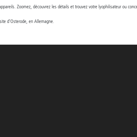
ppareils. Zoomez, découvrez les détails et trouvez votre lyophilisateur ou conce
 site d'Osterode, en Allemagne.