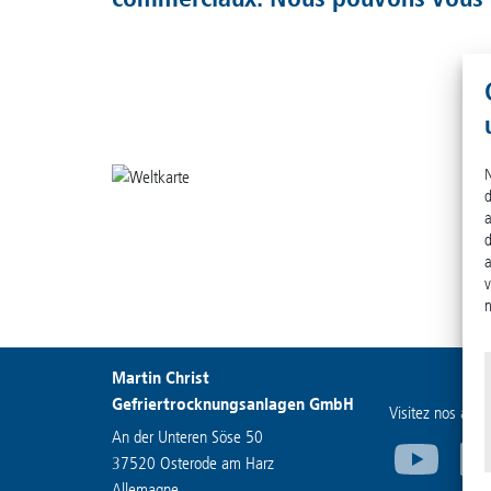
N
d
a
d
a
v
n
Martin Christ
Gefriertrocknungsanlagen GmbH
Visitez nos autr
An der Unteren Söse 50
37520 Osterode am Harz
Allemagne