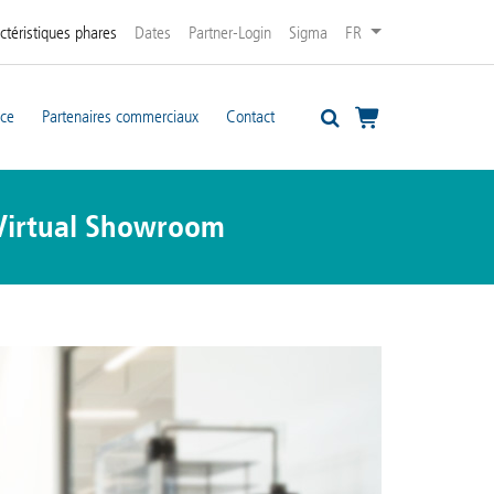
ctéristiques phares
Dates
Partner-Login
Sigma
FR
ice
Partenaires commerciaux
Contact
Virtual Showroom