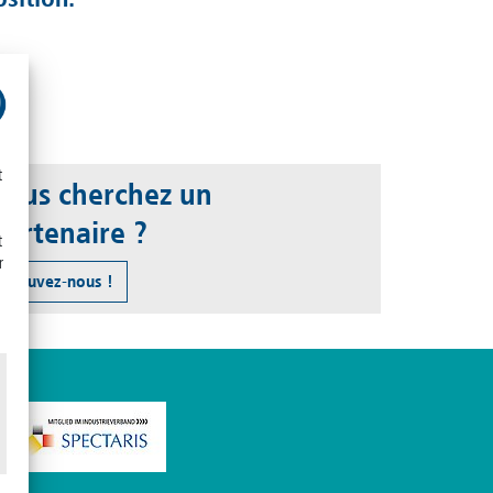
t
Vous cherchez un
partenaire ?
t
r
Trouvez-nous !