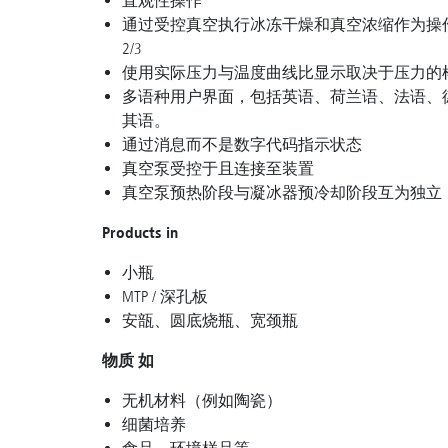
直观性操作
通过受控真空执行冰冻干燥和真空浓缩作为操
2/3
使用实际压力与温度曲线比显示取决于压力的
多语种用户界面，包括英语、荷兰语、法语、
其语。
通过消息而不是数字代码指示状态
真空泵受控于且连接至装置
真空泵预热阶段与凝冰器预冷却阶段互为独立
Products in
小瓶
MTP / 深孔板
安瓿、圆底烧瓶、宽颈瓶
物质 如
无机材料（例如陶瓷）
细菌培养