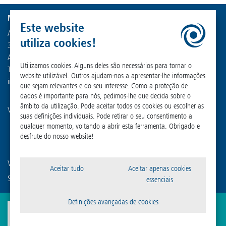
Martin Christ Gefriertrocknungsanlagen GmbH
Este website
An der Unteren Söse 50
utiliza cookies!
37520 Osterode am Harz
Alemanha
Utilizamos cookies. Alguns deles são necessários para tornar o
Tel. +49 (0) 55 22 50 07-0
website utilizável. Outros ajudam-nos a apresentar-lhe informações
info
@
martinchrist.de
que sejam relevantes e do seu interesse. Como a proteção de
dados é importante para nós, pedimos-lhe que decida sobre o
âmbito da utilização. Pode aceitar todos os cookies ou escolher as
Visite nossos outros canais:
suas definições individuais. Pode retirar o seu consentimento a
qualquer momento, voltando a abrir esta ferramenta. Obrigado e
desfrute do nosso website!
Você está familiarizado com nossas empresas afiliadas?
Aceitar tudo
Aceitar apenas cookies
Sigma Laborzentrifugen GmbH
essenciais
Definições avançadas de cookies