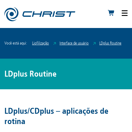
Você está aqui:
Liofilização
Interface de usuário
LDplus Routine
LDplus Routine
LDplus/CDplus – aplicações de
rotina