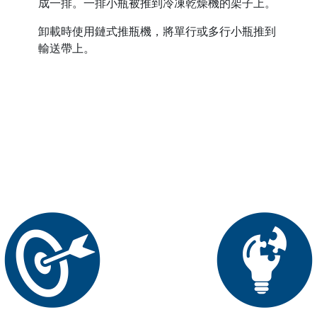
成一排。一排小瓶被推到冷凍乾燥機的架子上。
卸載時使用鏈式推瓶機，將單行或多行小瓶推到
輸送帶上。