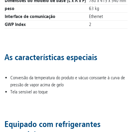
Dimensões do modelo de base (L x A x P)
780 x 415 x 540 mm
peso
63 kg
Interface de comunicação
Ethernet
GWP Index
2
As características especiais
Conversão da temperatura do produto e vácuo consoante à curva de
pressão de vapor acima de gelo
Tela sensível ao toque
Equipado com refrigerantes