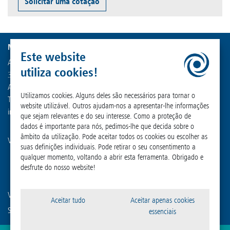
Solicitar uma cotação
Martin Christ Gefriertrocknungsanlagen GmbH
Este website
An der Unteren Söse 50
utiliza cookies!
37520 Osterode am Harz
Alemanha
Utilizamos cookies. Alguns deles são necessários para tornar o
Tel. +49 (0) 55 22 50 07-0
website utilizável. Outros ajudam-nos a apresentar-lhe informações
info
@
martinchrist.de
que sejam relevantes e do seu interesse. Como a proteção de
dados é importante para nós, pedimos-lhe que decida sobre o
âmbito da utilização. Pode aceitar todos os cookies ou escolher as
Visite nossos outros canais:
suas definições individuais. Pode retirar o seu consentimento a
qualquer momento, voltando a abrir esta ferramenta. Obrigado e
desfrute do nosso website!
Você está familiarizado com nossas empresas afiliadas?
Aceitar tudo
Aceitar apenas cookies
Sigma Laborzentrifugen GmbH
essenciais