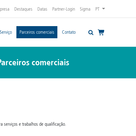
presa
Destaques
Datas
Partner-Login
Sigma
PT
Serviço
Parceiros comerciais
Contato
Parceiros comerciais
 serviços e trabalhos de qualificação.