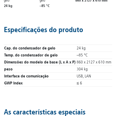
860 x 2127 x 610 mm
gelo
gelo
24 kg
–85 °C
Especificações do produto
Cap. do condensador de gelo
24 kg
Temp. do condensador de gelo
–85 °C
Dimensões do modelo de base (L x A x P)
860 x 2127 x 610 mm
peso
304 kg
Interface de comunicação
USB, LAN
GWP Index
≤ 6
As características especiais