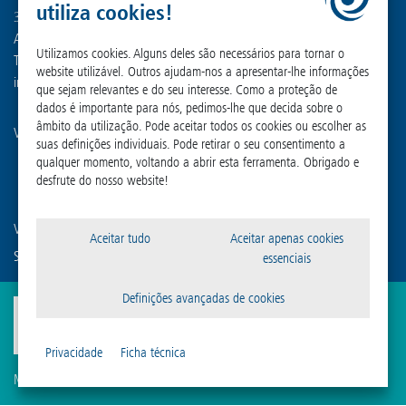
utiliza cookies!
37520 Osterode am Harz
Alemanha
Utilizamos cookies. Alguns deles são necessários para tornar o
Tel. +49 (0) 55 22 50 07-0
website utilizável. Outros ajudam-nos a apresentar-lhe informações
info
@
martinchrist.de
que sejam relevantes e do seu interesse. Como a proteção de
dados é importante para nós, pedimos-lhe que decida sobre o
âmbito da utilização. Pode aceitar todos os cookies ou escolher as
Visite nossos outros canais:
suas definições individuais. Pode retirar o seu consentimento a
qualquer momento, voltando a abrir esta ferramenta. Obrigado e
desfrute do nosso website!
Você está familiarizado com nossas empresas afiliadas?
Aceitar tudo
Aceitar apenas cookies
Sigma Laborzentrifugen GmbH
essenciais
Definições avançadas de cookies
Privacidade
Ficha técnica
Marca
Política de Privacidade
Compliance
Definições de biscoitos
Termos