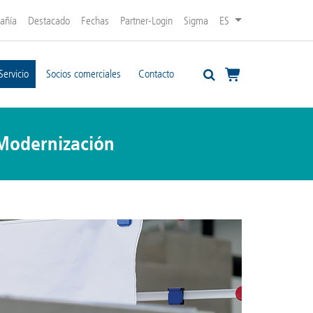
añía
Destacado
Fechas
Partner-Login
Sigma
ES
Servicio
Socios comerciales
Contacto
Modernización